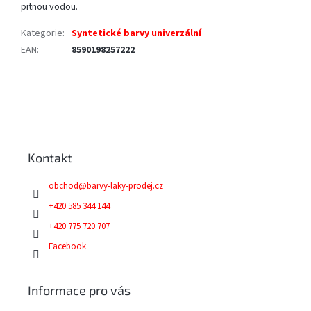
pitnou vodou.
Kategorie
:
Syntetické barvy univerzální
EAN
:
8590198257222
Z
á
p
a
Kontakt
t
í
obchod
@
barvy-laky-prodej.cz
+420 585 344 144
+420 775 720 707
Facebook
Informace pro vás