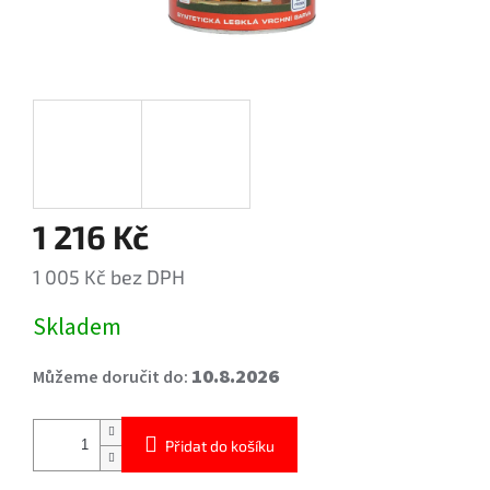
1 216 Kč
1 005 Kč bez DPH
Měrná
Skladem
cena:
10.8.2026
Můžeme doručit do:
Přidat do košíku