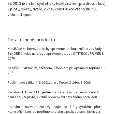
SU 2013 je vrchní syntetický lesklý nátěr (pro dřevo i kov)
- ploty, okapy, dveře, okna, konstrukce všeho druhu,
zábradlí apod.
Detailní popis produktu
Nanáší se na kovové plochy upravené antikorozní barvou řady
SYNOREX, nebo na dřevo upravené barvou SYNTECOL PRIMER S
2070.
Nanášení: Stříkáním, štětcem, válečkem při optimální teplotě 15-
20 °C.
Ředění: pro stříkání -S 6001, pro váleček,štětec S 6006
Vydatnost: 10 m2/ 1 l v jedné vrstvě v závislosti na zručnosti
nanášení , teplotě, kvalitě opracování natíraného podkladu.
Poznámka: barva SU 2013 vyhovuje pro nátěry výrobků a ploch,
které přicházejí do nepřímého styku s poživatinami, krmivy a