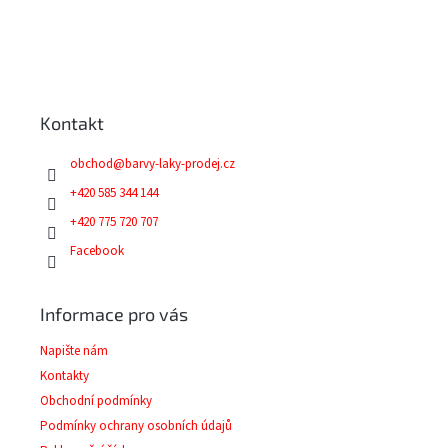
Z
á
p
a
Kontakt
t
í
obchod
@
barvy-laky-prodej.cz
+420 585 344 144
+420 775 720 707
Facebook
Informace pro vás
Napište nám
Kontakty
Obchodní podmínky
Podmínky ochrany osobních údajů