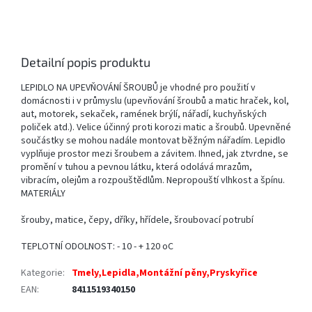
Detailní popis produktu
LEPIDLO NA UPEVŇOVÁNÍ ŠROUBŮ je vhodné pro použití v
domácnosti i v průmyslu (upevňování šroubů a matic hraček, kol,
aut, motorek, sekaček, ramének brýlí, nářadí, kuchyňských
poliček atd.). Velice účinný proti korozi matic a šroubů. Upevněné
součástky se mohou nadále montovat běžným nářadím. Lepidlo
vyplňuje prostor mezi šroubem a závitem. Ihned, jak ztvrdne, se
promění v tuhou a pevnou látku, která odolává mrazům,
vibracím, olejům a rozpouštědlům. Nepropouští vlhkost a špínu.
MATERIÁLY
šrouby, matice, čepy, dříky, hřídele, šroubovací potrubí
TEPLOTNÍ ODOLNOST: - 10 - + 120 oC
Kategorie
:
Tmely,Lepidla,Montážní pěny,Pryskyřice
EAN
:
8411519340150