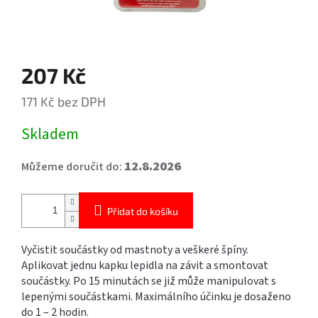
207 Kč
171 Kč bez DPH
Měrná
Skladem
cena:
12.8.2026
Můžeme doručit do:
Přidat do košíku
Vyčistit součástky od mastnoty a veškeré špíny.
Aplikovat jednu kapku lepidla na závit a smontovat
součástky. Po 15 minutách se již může manipulovat s
lepenými součástkami. Maximálního účinku je dosaženo
do 1 – 2 hodin.