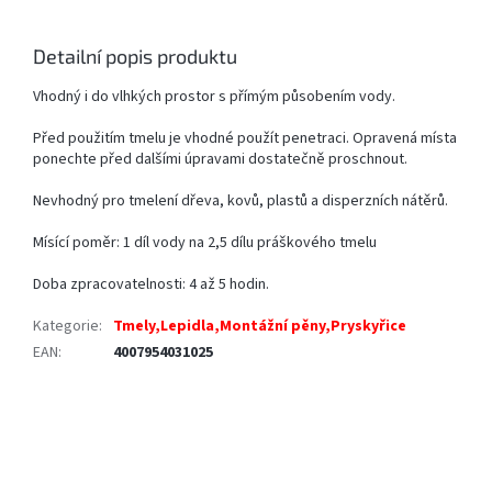
Detailní popis produktu
Vhodný i do vlhkých prostor s přímým působením vody.
Před použitím tmelu je vhodné použít penetraci. Opravená místa
ponechte před dalšími úpravami dostatečně proschnout.
Nevhodný pro tmelení dřeva, kovů, plastů a disperzních nátěrů.
Mísící poměr: 1 díl vody na 2,5 dílu práškového tmelu
Doba zpracovatelnosti: 4 až 5 hodin.
Kategorie
:
Tmely,Lepidla,Montážní pěny,Pryskyřice
EAN
:
4007954031025
Z
á
p