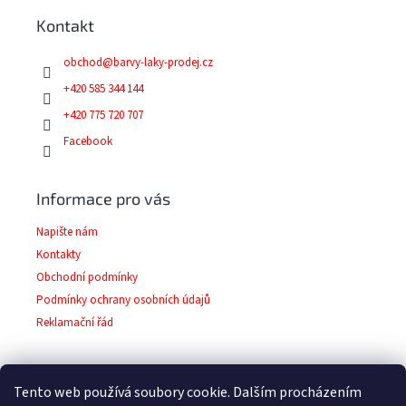
a
Kontakt
t
í
obchod
@
barvy-laky-prodej.cz
+420 585 344 144
+420 775 720 707
Facebook
Informace pro vás
Napište nám
Kontakty
Obchodní podmínky
Podmínky ochrany osobních údajů
Reklamační řád
Tento web používá soubory cookie. Dalším procházením
Facebook