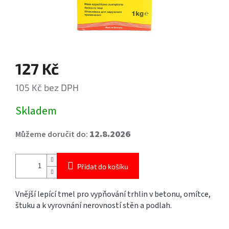
127 Kč
105 Kč bez DPH
Měrná
Skladem
cena:
12.8.2026
Můžeme doručit do:
Přidat do košíku
Vnější lepící tmel pro vypňování trhlin v betonu, omítce,
štuku a k vyrovnání nerovností stěn a podlah.