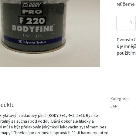
Můžeme d
Dvousložk
k jemnějš
použitím
Kategorie
:
oduktu
EAN
:
rylátový, základový plnič (BODY 3+1, 4+1, 5+1). Rychle
itelný za sucha i pod vodou. Dává dokonale hladký a
rý může být přelakován jakýmkoli lakovacím systémem bez
„mapy“. Tmelení po drobných opravách částí karoserie před