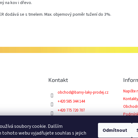
ný na kov i dřevo.
ER dodává se s tmelem. Max. objemový poměr tužení do 3%.
Kontakt
Infor
Napište
obchod
@
barvy-laky-prodej.cz
Kontakt
+420 585 344 144
Obchodn
+420 775 720 707
Podmínk
Facebook
Reklama
užívá soubory cookie. Dalším
Odmítnout
tohoto webu vyjadřujete souhlas s jejich