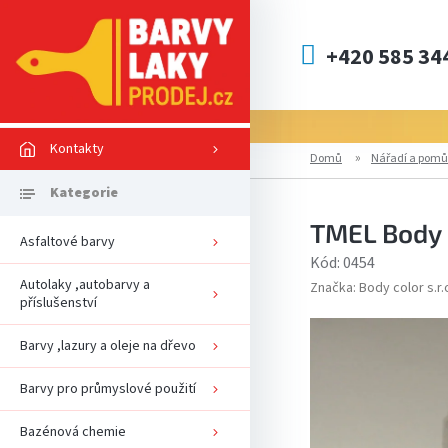
Přejít
na
obsah
+420 585 34
Kontakty
Domů
Nářadí a pomů
TMEL Body 
Asfaltové barvy
Kód:
0454
Autolaky ,autobarvy a
Značka:
Body color s.r.
příslušenství
Barvy ,lazury a oleje na dřevo
Barvy pro průmyslové použití
Bazénová chemie