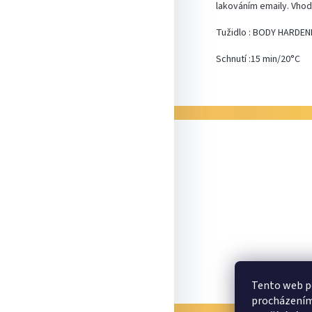
lakováním emaily. Vhod
Tužidlo : BODY HARDEN
Schnutí :15 min/20°C
Z
á
p
a
t
í
Tento web po
procházením 