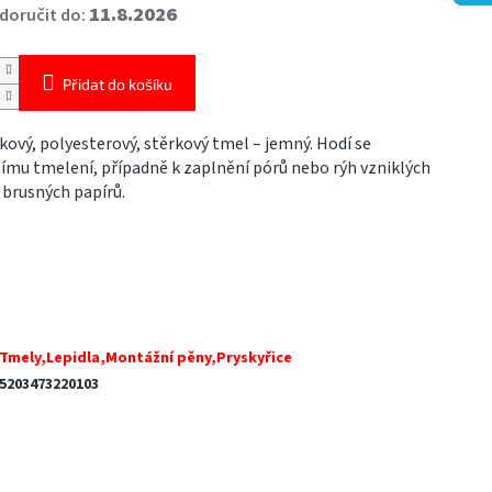
11.8.2026
oručit do:
Přidat do košíku
ový, polyesterový, stěrkový tmel – jemný. Hodí se
ímu tmelení, případně k zaplnění pórů nebo rýh vzniklých
 brusných papírů.
Tmely,Lepidla,Montážní pěny,Pryskyřice
5203473220103