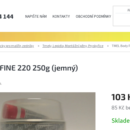
4 144
NAPIŠTE NÁM
KONTAKTY
OBCHODNÍ PODMÍNKY
PODMÍN
cky pro malíře,zedníky
Tmely,Lepidla,Montážní pěny,Pryskyřice
TMEL Body F
FINE 220 250g (jemný)
o.
103 
85 Kč b
Měrná
Sklad
cena: