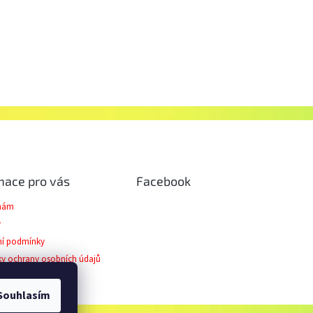
mace pro vás
Facebook
 nám
y
í podmínky
y ochrany osobních údajů
ční řád
Souhlasím