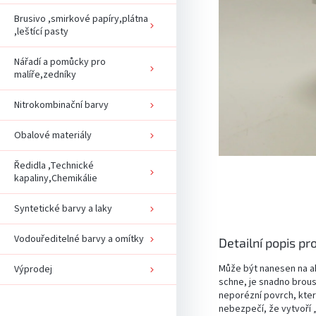
Brusivo ,smirkové papíry,plátna
,leštící pasty
Nářadí a pomůcky pro
malíře,zedníky
Nitrokombinační barvy
Obalové materiály
Ředidla ,Technické
kapaliny,Chemikálie
Syntetické barvy a laky
Vodouředitelné barvy a omítky
Detailní popis pr
Může být nanesen na ak
Výprodej
schne, je snadno brous
neporézní povrch, kte
nebezpečí, že vytvoří 