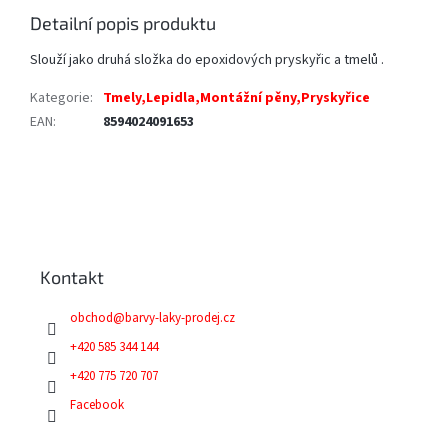
Detailní popis produktu
Slouží jako druhá složka do epoxidových pryskyřic a tmelů .
Kategorie
:
Tmely,Lepidla,Montážní pěny,Pryskyřice
EAN
:
8594024091653
Z
á
p
a
Kontakt
t
í
obchod
@
barvy-laky-prodej.cz
+420 585 344 144
+420 775 720 707
Facebook