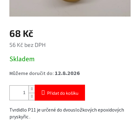
68 Kč
56 Kč bez DPH
Měrná
Skladem
cena:
12.8.2026
Můžeme doručit do:
Přidat do košíku
Tvrdidlo P11 je určené do dvousložkových epoxidových
pryskyřic .