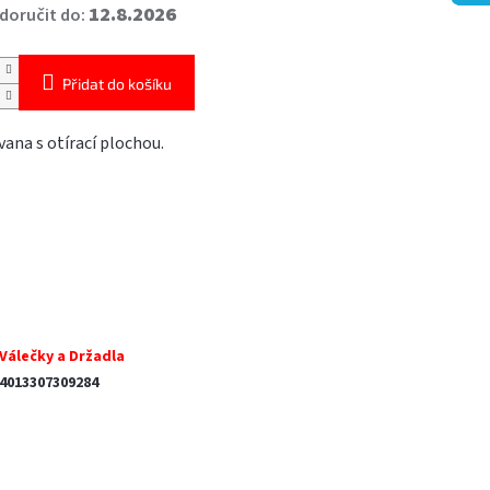
12.8.2026
oručit do:
Přidat do košíku
vana s otírací plochou.
Válečky a Držadla
4013307309284