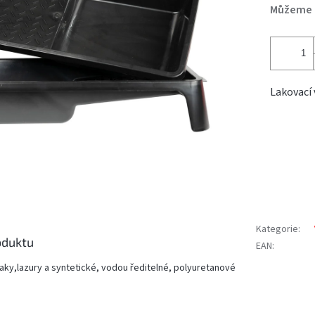
Můžeme d
Lakovací 
Kategorie
:
oduktu
EAN
:
laky,lazury a syntetické, vodou ředitelné, polyuretanové