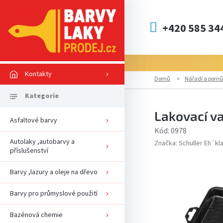
Přejít
na
obsah
+420 585 34
Kontakty
Domů
Nářadí a pomů
Lakovací va
Asfaltové barvy
Kód:
0978
Autolaky ,autobarvy a
Značka:
Schuller Eh´klar
příslušenství
Barvy ,lazury a oleje na dřevo
Barvy pro průmyslové použití
Bazénová chemie