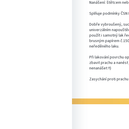
Nanášení: štětcem nebo
Splňuje podmínky ČSN 
Dobře vybroušený, suc
univerzálním napouště
použít i samotný lak ře
brusným papírem č.150.
neředěného laku.
Při lakování povrchu o
zbavit prachu a nanést
nenanášet !!)
Zasychání proti prachu
Z
á
p
a