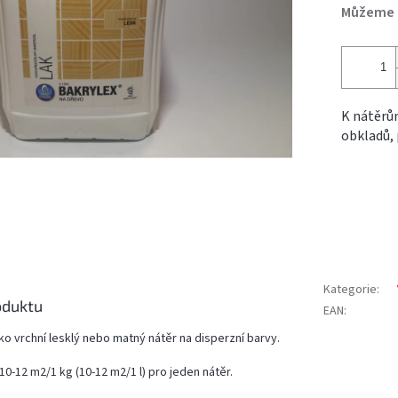
Můžeme d
K nátěrů
obkladů, 
Kategorie
:
oduktu
EAN
:
ako vrchní lesklý nebo matný nátěr na disperzní barvy.
10-12 m2/1 kg (10-12 m2/1 l) pro jeden nátěr.