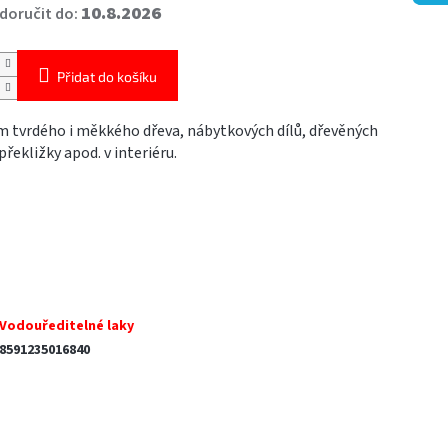
10.8.2026
oručit do:
Přidat do košíku
m tvrdého i měkkého dřeva, nábytkových dílů, dřevěných
překližky apod. v interiéru.
Vodouředitelné laky
8591235016840