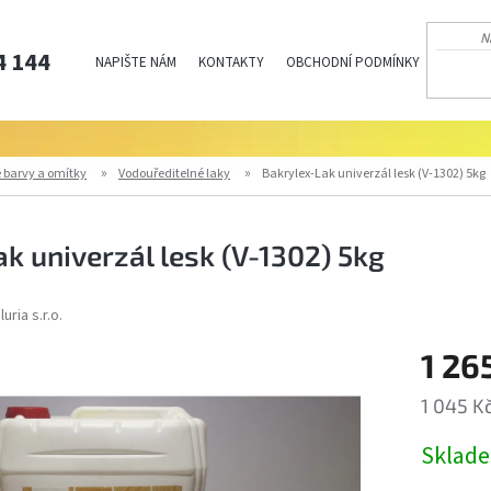
4 144
NAPIŠTE NÁM
KONTAKTY
OBCHODNÍ PODMÍNKY
PODMÍN
 barvy a omítky
Vodouředitelné laky
Bakrylex-Lak univerzál lesk (V-1302) 5kg
k univerzál lesk (V-1302) 5kg
uria s.r.o.
1 26
1 045 K
Měrná
Sklad
cena: