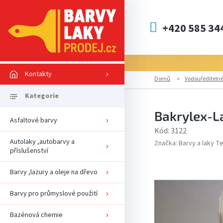
Přejít
na
obsah
+420 585 34
Kontakty
Domů
Vodouředitelné
Bakrylex-La
Asfaltové barvy
Kód:
3122
Autolaky ,autobarvy a
Značka:
Barvy a laky Tel
příslušenství
Barvy ,lazury a oleje na dřevo
Barvy pro průmyslové použití
Bazénová chemie