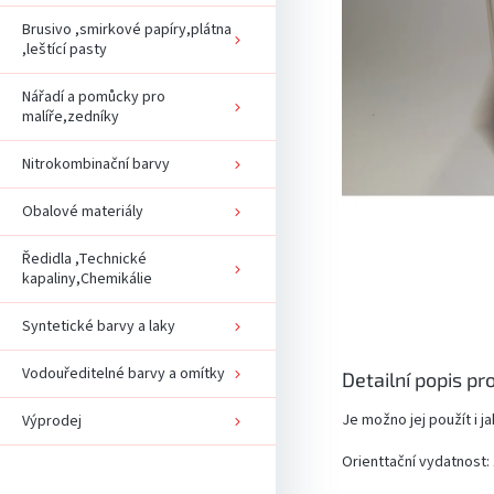
Brusivo ,smirkové papíry,plátna
,leštící pasty
Nářadí a pomůcky pro
malíře,zedníky
Nitrokombinační barvy
Obalové materiály
Ředidla ,Technické
kapaliny,Chemikálie
Syntetické barvy a laky
Vodouředitelné barvy a omítky
Detailní popis pr
Je možno jej použít i j
Výprodej
Orienttační vydatnost: 