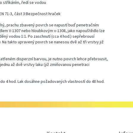
 stříkáním, ředí se vodou
EN 71-3, část 3:Bezpečnost hraček
hý, prachu zbavený povrch se napustí buď penetračním
dlem V-1307 nebo hloubkovým v-1308, jako napouštědlo lze
děný vodou 1:1. Po zaschnutí (cca 4 hod.) sepřebrousí
 Na takto upravený povrch se nanesou dvě až tři vrstvy již
patřeném disperzní barvou, je nutno povrch lehce přebrousit,
 jednu až dvě vrstvy laku (již zmiňovanou penetraci
 do 4 hod. Lak dosáhne požadovaných vlastností do 48 hod.