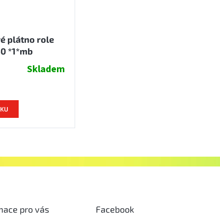
é plátno role
50 *1*mb
Skladem
ÍKU
O
v
l
á
d
a
c
mace pro vás
Facebook
í