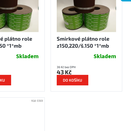
é plátno role
Smirkové plátno role
150 *1*mb
z150,220/š.150 *1*mb
Skladem
Skladem
36 Kč bez DPH
43 Kč
ÍKU
DO KOŠÍKU
Kód:
0369