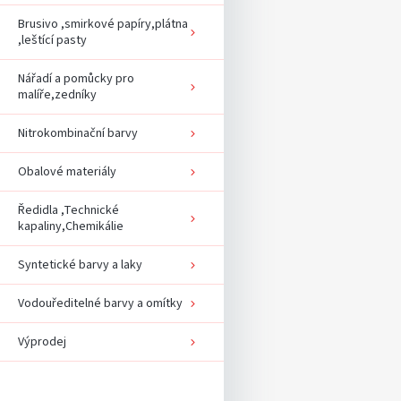
e
l
Brusivo ,smirkové papíry,plátna
,leštící pasty
Nářadí a pomůcky pro
malíře,zedníky
Nitrokombinační barvy
Obalové materiály
Ředidla ,Technické
kapaliny,Chemikálie
Syntetické barvy a laky
Vodouředitelné barvy a omítky
Výprodej