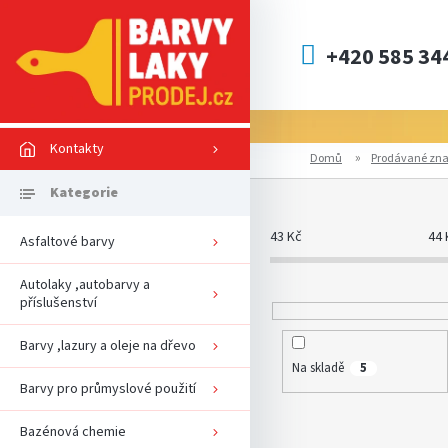
Přejít
na
obsah
+420 585 34
Kontakty
Domů
Prodávané zn
P
o
s
43
Kč
44
Asfaltové barvy
t
r
Autolaky ,autobarvy a
a
příslušenství
n
n
Barvy ,lazury a oleje na dřevo
í
Na skladě
5
p
Barvy pro průmyslové použití
a
n
Bazénová chemie