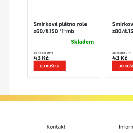
Smirkové plátno role
Smirkov
z60/š.150 *1*mb
z80/š.1
Skladem
36 Kč bez DPH
36 Kč bez DPH
43 Kč
43 Kč
DO KOŠÍKU
DO KOŠ
Kontakt
Infor