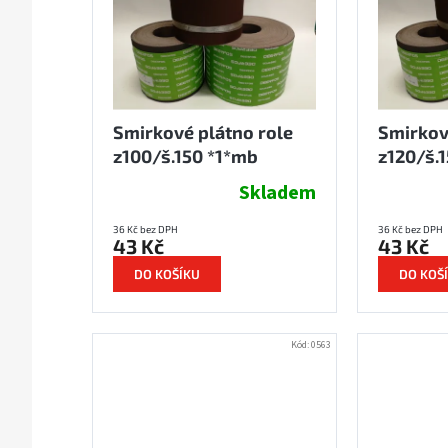
i
r
s
o
p
d
r
u
o
k
d
t
Smirkové plátno role
Smirkov
u
ů
k
z100/š.150 *1*mb
z120/š.
t
Skladem
ů
36 Kč bez DPH
36 Kč bez DPH
43 Kč
43 Kč
DO KOŠÍKU
DO KOŠ
Kód:
0563