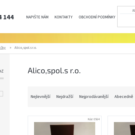
4 144
NAPIŠTE NÁM
KONTAKTY
OBCHODNÍ PODMÍNKY
PODMÍN
ačky
Alico,spol.s r.o.
Alico,spol.s r.o.
Kč
Ř
a
Nejlevnější
Nejdražší
Nejprodávanější
Abecedně
z
e
V
n
Kód:
0564
ý
í
p
p