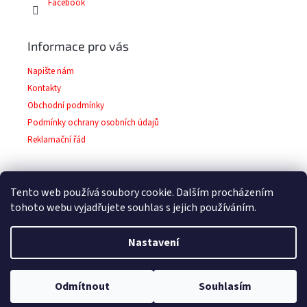
Facebook
Informace pro vás
Napište nám
Kontakty
Obchodní podmínky
Podmínky ochrany osobních údajů
Reklamační řád
Tento web používá soubory cookie. Dalším procházením
Facebook
tohoto webu vyjadřujete souhlas s jejich používáním.
Nastavení
Copyright 2026
Barvy-laky-prodej.cz
. Všechna
Vytvořil Shoptet
Odmítnout
Souhlasím
práva vyhrazena.