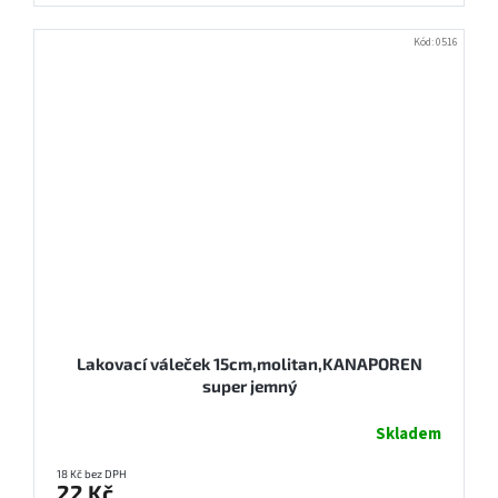
Kód:
0516
Lakovací váleček 15cm,molitan,KANAPOREN
super jemný
Skladem
18 Kč bez DPH
22 Kč