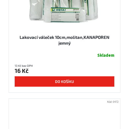
d
t
u
ů
k
t
ů
Lakovací váleček 10cm,molitan,KANAPOREN
jemný
Skladem
13 Kč bez DPH
16 Kč
DO KOŠÍKU
Kód:
0472