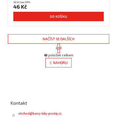
38 Kč bez DPH
46 Kč
DO KOŠÍKU
NAČÍST 18 DALŠÍCH
S
1
3
t
O
r
43
položek celkem
v
á
l
NAHORU
n
á
k
d
o
v
a
á
Z
c
n
í
á
í
p
p
r
a
v
Kontakt
t
k
í
y
obchod
@
barvy-laky-prodej.cz