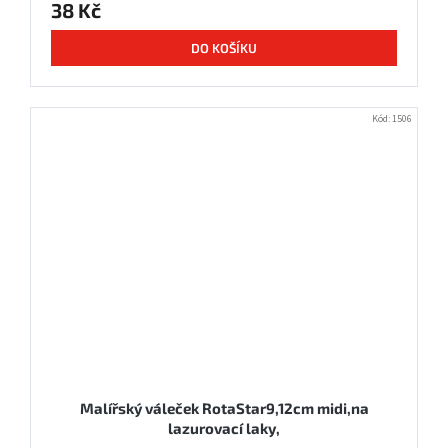
38 Kč
DO KOŠÍKU
Kód:
1506
Malířský váleček RotaStar9,12cm midi,na
lazurovací laky,