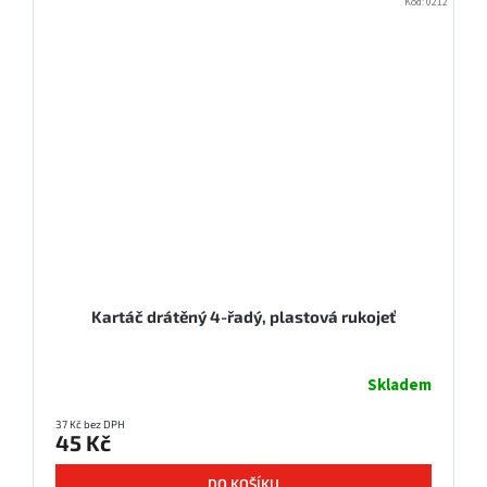
Kód:
0212
Kartáč drátěný 4-řadý, plastová rukojeť
Skladem
37 Kč bez DPH
45 Kč
DO KOŠÍKU