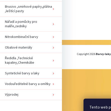
e
í
l
Brusivo ,smirkové papíry,plátna
,leštící pasty
Nářadí a pomůcky pro
malíře,zedníky
Nitrokombinační barvy
Obalové materiály
Copyright 2026
Barvy-laky
Ředidla ,Technické
kapaliny,Chemikálie
Syntetické barvy a laky
Vodouředitelné barvy a omítky
Výprodej
Tento web po