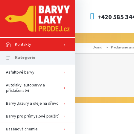
Přejít
na
obsah
+420 585 34
Kontakty
Domů
Prodávané zn
P
o
s
Asfaltové barvy
t
r
Autolaky ,autobarvy a
a
příslušenství
n
n
Barvy ,lazury a oleje na dřevo
Z
í
á
p
Barvy pro průmyslové použití
p
a
a
n
Bazénová chemie
t