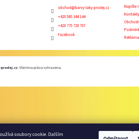
Napište
obchod
@
barvy-laky-prodej.cz
Kontakt
+420 585 344 144
Obchodn
+420 775 720 707
Podmínk
Facebook
Reklama
-prodej.cz
. Všechna práva vyhrazena.
užívá soubory cookie. Dalším
Odmítnout