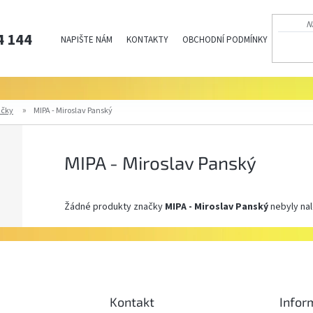
4 144
NAPIŠTE NÁM
KONTAKTY
OBCHODNÍ PODMÍNKY
PODMÍN
ačky
MIPA - Miroslav Panský
MIPA - Miroslav Panský
Žádné produkty značky
MIPA - Miroslav Panský
nebyly nal
Kontakt
Infor