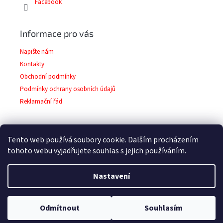
Facebook
Informace pro vás
Napište nám
Kontakty
Obchodní podmínky
Podmínky ochrany osobních údajů
Reklamační řád
Tento web používá soubory cookie. Dalším procházením
Facebook
tohoto webu vyjadřujete souhlas s jejich používáním.
Nastavení
Copyright 2026
Barvy-laky-prodej.cz
. Všechna
Vytvořil Shoptet
Odmítnout
Souhlasím
práva vyhrazena.