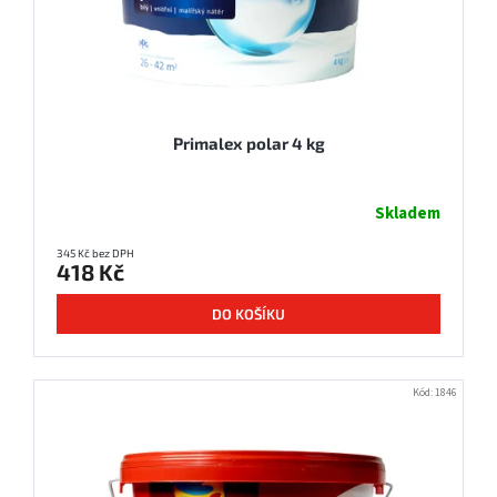
d
t
u
ů
k
t
ů
Primalex polar 4 kg
Skladem
345 Kč bez DPH
418 Kč
DO KOŠÍKU
Kód:
1846