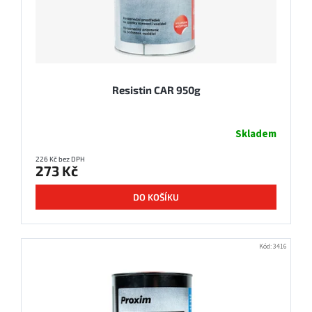
d
t
u
ů
k
t
ů
Resistin CAR 950g
Skladem
226 Kč bez DPH
273 Kč
DO KOŠÍKU
Kód:
3416