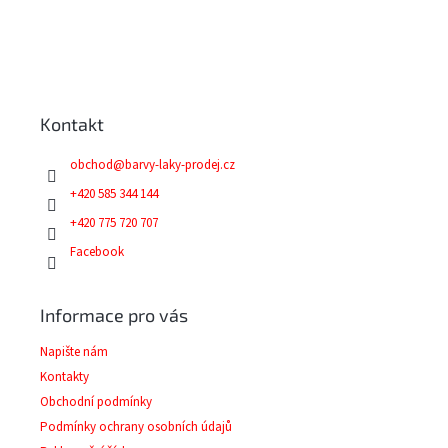
v
l
á
Z
d
á
a
p
c
a
í
Kontakt
t
p
í
r
obchod
@
barvy-laky-prodej.cz
v
k
+420 585 344 144
y
+420 775 720 707
v
ý
Facebook
p
i
s
Informace pro vás
u
Napište nám
Kontakty
Obchodní podmínky
Podmínky ochrany osobních údajů