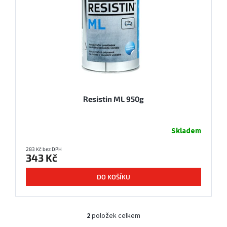
Resistin ML 950g
Skladem
283 Kč bez DPH
343 Kč
DO KOŠÍKU
2
položek celkem
O