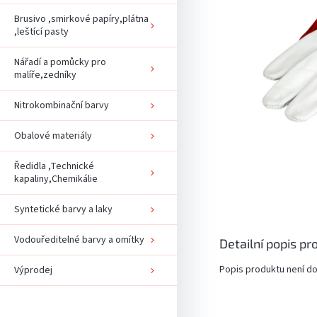
Brusivo ,smirkové papíry,plátna
,leštící pasty
Nářadí a pomůcky pro
malíře,zedníky
Nitrokombinační barvy
Obalové materiály
Ředidla ,Technické
kapaliny,Chemikálie
Syntetické barvy a laky
Vodouředitelné barvy a omítky
Detailní popis pr
Popis produktu není d
Výprodej