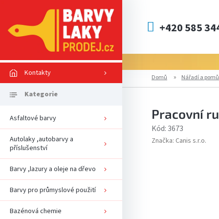
Přejít
na
obsah
+420 585 34
Kontakty
Domů
Nářadí a pomů
Pracovní ru
Asfaltové barvy
Kód:
3673
Autolaky ,autobarvy a
Značka:
Canis s.r.o.
příslušenství
Barvy ,lazury a oleje na dřevo
Barvy pro průmyslové použití
Bazénová chemie