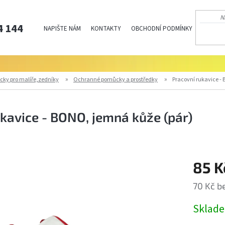
4 144
NAPIŠTE NÁM
KONTAKTY
OBCHODNÍ PODMÍNKY
PODMÍN
cky pro malíře,zedníky
Ochranné pomůcky a prostředky
Pracovní rukavice -
kavice - BONO, jemná kůže (pár)
85 K
70 Kč b
Měrná
Sklad
cena: