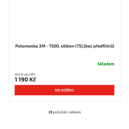
Polomaska 3M - 7500, silikon (75),(bez předfiltrů)
Skladem
983 Kč bez DPH
1 190 Kč
DO KOŠÍKU
15
položek celkem
O
v
l