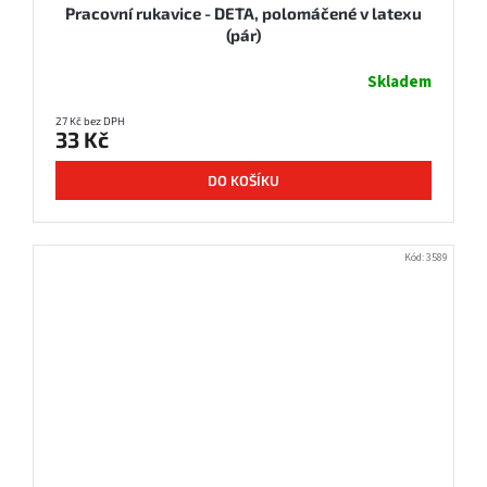
Pracovní rukavice - DETA, polomáčené v latexu
(pár)
Skladem
27 Kč bez DPH
33 Kč
DO KOŠÍKU
Kód:
3589