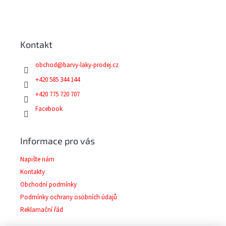
á
Z
d
á
a
p
c
a
í
Kontakt
t
p
í
r
obchod
@
barvy-laky-prodej.cz
v
k
+420 585 344 144
y
+420 775 720 707
v
ý
Facebook
p
i
s
Informace pro vás
u
Napište nám
Kontakty
Obchodní podmínky
Podmínky ochrany osobních údajů
Reklamační řád